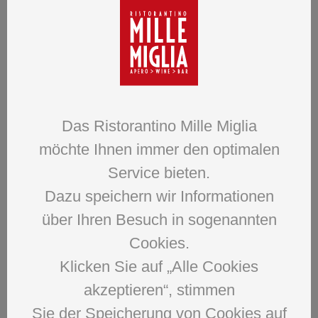
aus Sizilien.
Wir sind mit der einfachen, guten, ehrlichen Küche
aufgewachsen.
Diese tollen Geschmacksträger sollten nicht in
Vergessenheit geraten.
Mit Stolz, Ehrgeiz und Liebe zu dieser typisch italienischen
Das Ristorantino Mille Miglia
Küche
möchte Ihnen immer den optimalen
möchten wir Sie bei uns am Tisch begeistern.
Service bieten.
Dafür stehen wir!
Dazu speichern wir Informationen
über Ihren Besuch in sogenannten
Marco, Vito Ruggeri & das
Cookies.
Mille Miglia Team
Klicken Sie auf „Alle Cookies
akzeptieren“, stimmen
Sie der Speicherung von Cookies auf