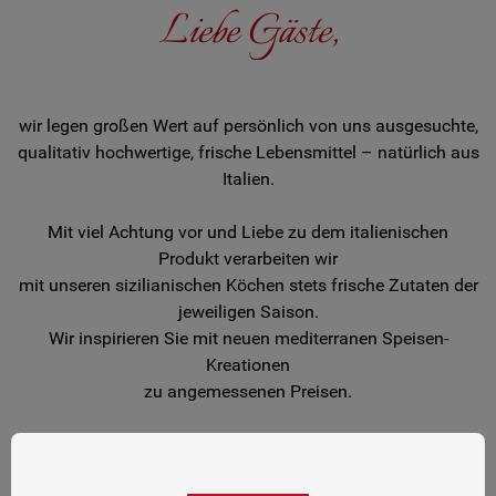
Liebe Gäste,
wir legen großen Wert auf persönlich von uns ausgesuchte,
qualitativ hochwertige, frische Lebensmittel – natürlich aus
Italien.
Mit viel Achtung vor und Liebe zu dem italienischen
Produkt verarbeiten wir
mit unseren sizilianischen Köchen stets frische Zutaten der
jeweiligen Saison.
Wir inspirieren Sie mit neuen mediterranen Speisen-
Kreationen
zu angemessenen Preisen.
Auf der anderen Seite finden Sie bei uns aber auch ein
einfaches, traditionelles Gericht nach Mamma`s Rezept